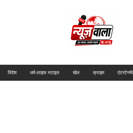
विदेश
धर्म-लाइफ स्टाइल
खेल
क्राइम
एंटरटेनमे