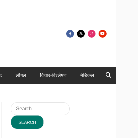
ंट
लीगल
विचार-विश्लेषण
मेडिकल
Search
for: