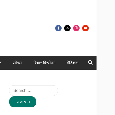
ंट
लीगल
विचार-विश्लेषण
मेडिकल
Search
for: