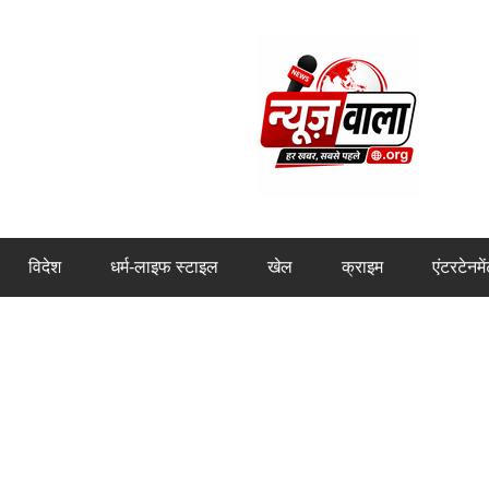
विदेश
धर्म-लाइफ स्टाइल
खेल
क्राइम
एंटरटेनमे