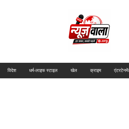
विदेश
धर्म-लाइफ स्टाइल
खेल
क्राइम
एंटरटेनमे