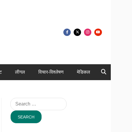
ंट
लीगल
विचार-विश्लेषण
मेडिकल
Search
for: