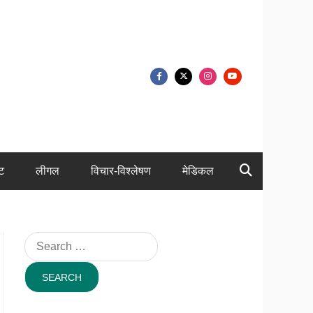
ंट
लीगल
विचार-विश्लेषण
मेडिकल
Search
for: