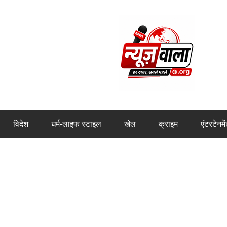
विदेश
धर्म-लाइफ स्टाइल
खेल
क्राइम
एंटरटेनमे