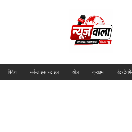
विदेश
धर्म-लाइफ स्टाइल
खेल
क्राइम
एंटरटेनमे