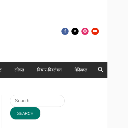
ंट
लीगल
विचार-विश्लेषण
मेडिकल
Search
for: